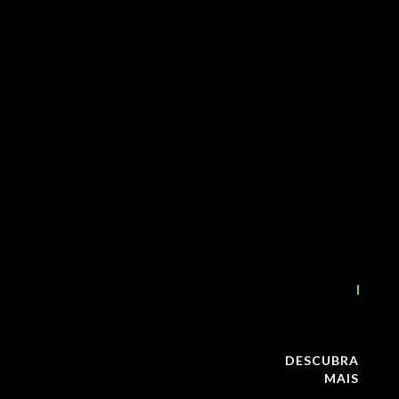
DESCUBRA
MAIS